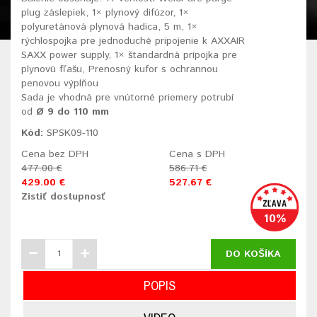
plug záslepiek, 1× plynový difúzor, 1×
polyuretánová plynová hadica, 5 m, 1×
rýchlospojka pre jednoduché pripojenie k AXXAIR
SAXX power supply, 1× štandardná prípojka pre
plynovú fľašu, Prenosný kufor s ochrannou
penovou výplňou
Sada je vhodná pre vnútorné priemery potrubí
od
Ø 9 do 110 mm
Kód:
SPSK09-110
Cena bez DPH
Cena s DPH
477.00 €
586.71 €
429.00 €
527.67 €
Zistiť dostupnosť
10%
DO KOŠÍKA
POPIS