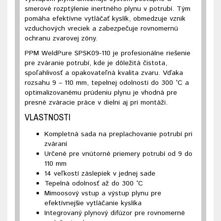
smerové rozptýlenie inertného plynu v potrubí. Tým
pomáha efektívne vytláčať kyslík, obmedzuje vznik
vzduchových vreciek a zabezpečuje rovnomernú
ochranu zvarovej zóny.
PPM WeldPure SPSK09-110 je profesionálne riešenie
pre zváranie potrubí, kde je dôležitá čistota,
spoľahlivosť a opakovateľná kvalita zvaru. Vďaka
rozsahu 9 – 110 mm, tepelnej odolnosti do 300 °C a
optimalizovanému prúdeniu plynu je vhodná pre
presné zváracie práce v dielni aj pri montáži.
VLASTNOSTI
Kompletná sada na preplachovanie potrubí pri
zváraní
Určené pre vnútorné priemery potrubí od 9 do
110 mm
14 veľkostí záslepiek v jednej sade
Tepelná odolnosť až do 300 °C
Mimoosový vstup a výstup plynu pre
efektívnejšie vytláčanie kyslíka
Integrovaný plynový difúzor pre rovnomerné