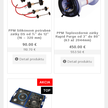
PPM Silikónové potrubné
PPM Teplovzdorné zátky
zátky DS od ¾“ do 12“
Rapid Purge od 3” do 80”
(16 – 320 mm)
(63 až 2044mm)
90.00 €
450.00 €
110.70 €
553.50 €
Detail produktu
Detail produktu
AKCIA
TOP