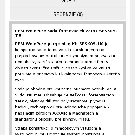
VIDEO
RECENZIE (0)
PPM WeldPure sada formovacích zátok SPSK09-
110
PPM WeldPure purge plug Kit SPSK09-110
je
kompletná sada formovacích zátok určená na
preplachovanie potrubí inertným plynom pri zváraní.
Pomáha vytvoriť stabilnú ochrannú atmosféru v
oblasti zvaru, čím znižuje obsah kyslíka vo vnútri
potrubia a prispieva ku kvalitnému formovaniu koreňa
zvaru.
Sada je vhodná pre vnútorné priemery potrubí od
Ø
9 do 110 mm
. Obsahuje
14 veľkostí formovacích
zátok
, plynový difúzor, polyuretánovú plynovú
hadicu, rýchlospojku pre jednoduché pripojenie k
napájacím zdrojom AXXAIR a Magnatech a
štandardnú prípojku pre plynovú fľašu.
Vďaka konštrukcii s mimoosovým vstupom a
výstupom plynu umožňuje systém postupné a