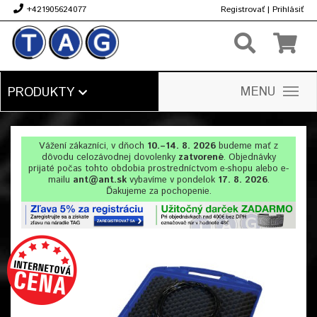
+421905624077
Registrovať
|
Prihlásiť
€
MENU
PRODUKTY
Vážení zákazníci, v dňoch
10.–14. 8. 2026
budeme mať z
dôvodu celozávodnej dovolenky
zatvorené
. Objednávky
prijaté počas tohto obdobia prostredníctvom e-shopu alebo e-
mailu
ant@ant.sk
vybavíme v pondelok
17. 8. 2026
.
Ďakujeme za pochopenie.