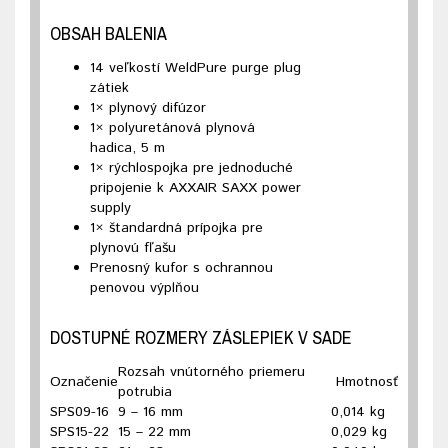
OBSAH BALENIA
14 veľkostí WeldPure purge plug
zátiek
1× plynový difúzor
1× polyuretánová plynová
hadica, 5 m
1× rýchlospojka pre jednoduché
pripojenie k AXXAIR SAXX power
supply
1× štandardná prípojka pre
plynovú fľašu
Prenosný kufor s ochrannou
penovou výplňou
DOSTUPNÉ ROZMERY ZÁSLEPIEK V SADE
Rozsah vnútorného priemeru
Označenie
Hmotnosť
potrubia
SPS09-16
9 – 16 mm
0,014 kg
SPS15-22
15 – 22 mm
0,029 kg