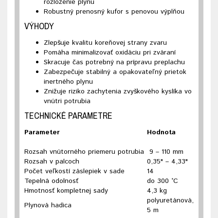
rozloženie plynu
Robustný prenosný kufor s penovou výplňou
VÝHODY
Zlepšuje kvalitu koreňovej strany zvaru
Pomáha minimalizovať oxidáciu pri zváraní
Skracuje čas potrebný na prípravu preplachu
Zabezpečuje stabilný a opakovateľný prietok
inertného plynu
Znižuje riziko zachytenia zvyškového kyslíka vo
vnútri potrubia
TECHNICKÉ PARAMETRE
Parameter
Hodnota
Rozsah vnútorného priemeru potrubia
9 – 110 mm
Rozsah v palcoch
0,35" – 4,33"
Počet veľkostí záslepiek v sade
14
Tepelná odolnosť
do 300 °C
Hmotnosť kompletnej sady
4,3 kg
polyuretánová,
Plynová hadica
5 m