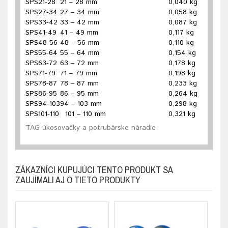
SPS21-28
21 – 28 mm
0,040 kg
SPS27-34
27 – 34 mm
0,058 kg
SPS33-42
33 – 42 mm
0,087 kg
SPS41-49
41 – 49 mm
0,117 kg
SPS48-56
48 – 56 mm
0,110 kg
SPS55-64
55 – 64 mm
0,154 kg
SPS63-72
63 – 72 mm
0,178 kg
SPS71-79
71 – 79 mm
0,198 kg
SPS78-87
78 – 87 mm
0,233 kg
SPS86-95
86 – 95 mm
0,264 kg
SPS94-103
94 – 103 mm
0,298 kg
SPS101-110
101 – 110 mm
0,321 kg
TAG úkosovačky a potrubárske náradie
ZÁKAZNÍCI KUPUJÚCI TENTO PRODUKT SA
ZAUJÍMALI AJ O TIETO PRODUKTY