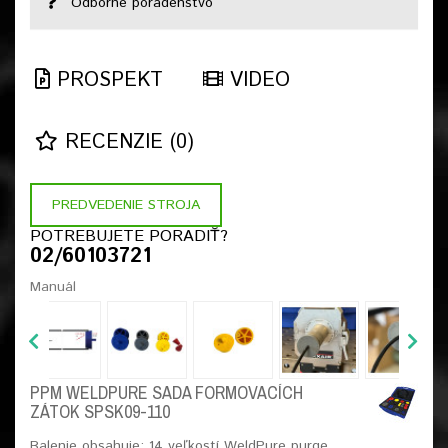
Odborné poradenstvo
PROSPEKT
VIDEO
RECENZIE (0)
PREDVEDENIE STROJA
POTREBUJETE PORADIŤ?
02/60103721
Manuál
PPM WELDPURE SADA FORMOVACÍCH
ZÁTOK SPSK09-110
Balenie obsahuje: 14 veľkostí WeldPure purge