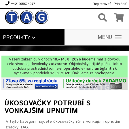
+421905624077
Registrovať
|
Prihlásiť
€
MENU
PRODUKTY
Vážení zákazníci, v dňoch
10.–14. 8. 2026
budeme mať z dôvodu
celozávodnej dovolenky
zatvorené
. Objednávky prijaté počas tohto
obdobia prostredníctvom e-shopu alebo e-mailu
ant@ant.sk
vybavíme v pondelok
17. 8. 2026
. Ďakujeme za pochopenie.
ÚKOSOVAČKY POTRUBÍ S
VONKAJŠÍM UPNUTÍM
V tejto kategórii nájdete úkosovačky rúr s vonkajším upnutím
značky TAG.