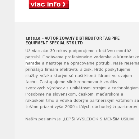
ant s.r.o.
- AUTORIZOVANÝ DISTRIBÚTOR TAG PIPE
EQUIPMENT SPECIALISTS LTD
Už viac ako 30 rokov podporujeme efektívnu montáž
potrubí. Dodávame profesionálne vodárske a kúrenársk
náradie
a nástroje na opracovanie potrubí. Naše riešeni
prinášajú firmám efektivitu a zisk. Hrdo poskytujeme
služby, vďaka ktorým sú naši klienti lídrami vo svojom
fachu. Zastupujeme silné renomované značky –
svetových výrobcov s unikátnymi strojmi a technológiami
Pôsobíme na slovenskom, českom, maďarskom a
rakúskom trhu a vďaka dobrým partnerským vzťahom sa
tešíme priazni vyše 2000 stálych obchodných partnerov.
Naším poslaním je „LEPŠÍ VÝSLEDOK S MENŠÍM ÚSILÍM“
.