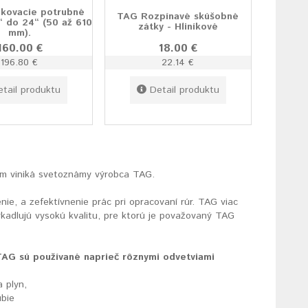
kovacie potrubné
TAG Rozpínavé skúšobné
“ do 24“ (50 až 610
zátky - Hliníkové
mm).
160.00 €
18.00 €
196.80 €
22.14 €
etail produktu
Detail produktu
kom viniká svetoznámy výrobca TAG.
ie, a zefektívnenie prác pri opracovaní rúr. TAG viac
rkadlujú vysokú kvalitu, pre ktorú je považovaný TAG
TAG sú používané naprieč rôznymi odvetviami
a plyn,
ubie