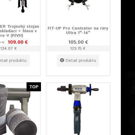
R Trojnohý stojan
FIT-UP Pro Centrátor na rúry
 skladací + hlava v
Ultra 1"-14"
are V (PJVH)
109.00 €
105.00 €
0 €
134.07 €
129.15 €
etail produktu
Detail produktu
TOP