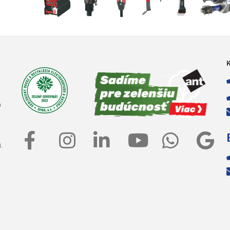
e
a
.