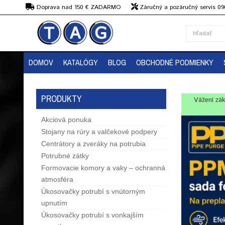
€
Doprava nad 150 € ZADARMO
Záručný a pozáručný servis 09
strojov
DOMOV
KATALÓGY
BLOG
OBCHODNÉ PODMIENKY
PRODUKTY
Vážení zák
Akciová ponuka
Stojany na rúry a valčekové podpery
Centrátory a zveráky na potrubia
Potrubné zátky
Formovacie komory a vaky – ochranná
atmosféra
Úkosovačky potrubí s vnútorným
upnutím
Úkosovačky potrubí s vonkajším