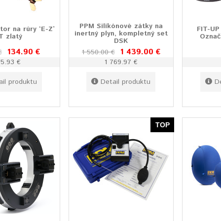
PPM Silikónové zátky na
or na rúry ‘E-Z’
FIT-UP
inertný plyn, kompletný set
T zlatý
Označ
DSK
134.90 €
1 439.00 €
€
1 550.00 €
65.93 €
1 769.97 €
ail produktu
Detail produktu
D
TOP