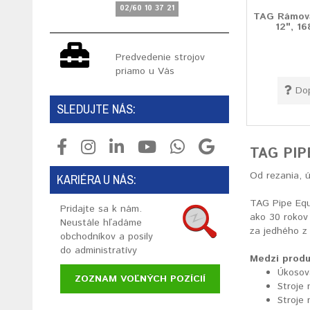
02/60 10 37 21
TAG Rámová
12", 1
Predvedenie strojov
priamo u Vás
Do
SLEDUJTE NÁS:
TAG PIP
Od rezania, 
KARIÉRA U NÁS:
TAG Pipe Equi
Pridajte sa k nám.
ako 30 rokov 
Neustále hľadáme
za jedhého z
obchodníkov a posily
do administratívy
Medzi produ
Úkosov
ZOZNAM VOĽNÝCH POZÍCIÍ
Stroje 
Stroje 