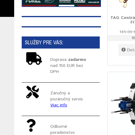
TAG Centrát
FI
145.00 
1
SLUŽBY PRE VÁS:
Det
Doprava
zadarmo
nad 150 EUR bez
DPH
Záručný a
pozáručný servis
Viac info
Odborné
poradenstvo