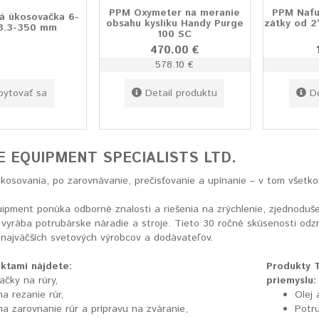
PPM Oxymeter na meranie
PPM Nafu
 úkosovačka 6-
obsahu kyslíku Handy Purge
zátky od 2
68.3-350 mm
100 SC
470.00 €
578.10 €
pytovať sa
Detail produktu
D
E EQUIPMENT SPECIALISTS LTD.
úkosovania, po zarovnávanie, prečisťovanie a upínanie – v tom všet
pment ponúka odborné znalosti a riešenia na zrýchlenie, zjednodušen
vyrába potrubárske náradie a stroje. Tieto 30 ročné skúsenosti odz
 najväčších svetových výrobcov a dodávateľov.
ktami nájdete:
Produkty 
ačky na rúry,
priemyslu:
na rezanie rúr,
Olej 
na zarovnanie rúr a prípravu na zváranie,
Potr