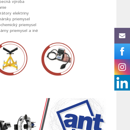
becná výroba
anie
átory elektriny
nársky priemysel
ochemický priemysel
árny priemysel a iné