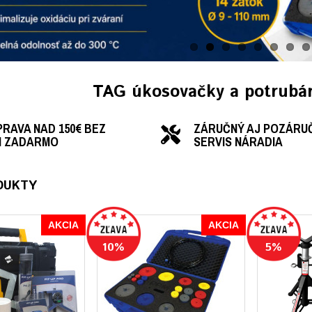
TAG úkosovačky a potrubár
RAVA NAD 150€ BEZ
ZÁRUČNÝ AJ POZÁRU
H ZADARMO
SERVIS NÁRADIA
DUKTY
AKCIA
AKCIA
10%
5%