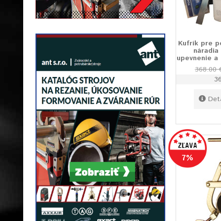
Kufrík pre 
náradia
upevnenie a 
368.00 
3
Det
7%