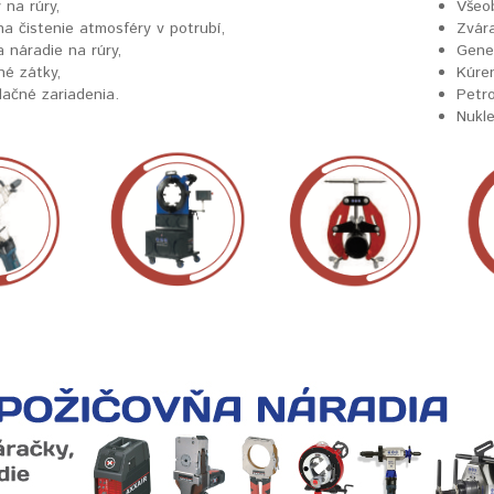
 na rúry,
Všeo
na čistenie atmosféry v potrubí,
Zvár
a náradie na rúry,
Gener
né zátky,
Kúre
lačné zariadenia.
Petr
Nukle