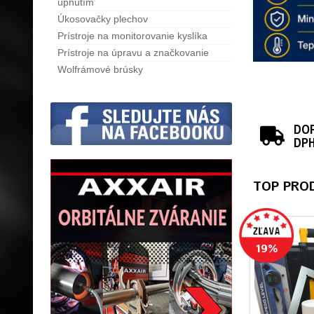
upnutím
Úkosovačky plechov
Prístroje na monitorovanie kyslíka
Prístroje na úpravu a značkovanie
Wolfrámové brúsky
DOP
DP
TOP PRO
19%