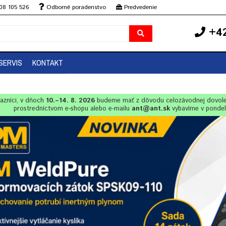
08 105 526
Odborné poradenstvo
Predvedenie
+42
SERVIS
KONTAKT
azníci, v dňoch
10.–14. 8. 2026
budeme mať z dôvodu celozávodnej dovol
prostredníctvom e-shopu alebo e-mailu
ant@ant.sk
vybavíme v ponde